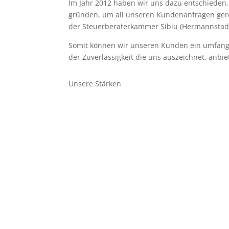
Im Jahr 2012 haben wir uns dazu entschieden,
gründen, um all unseren Kundenanfragen ger
der Steuerberaterkammer Sibiu (Hermannstadt)
Somit können wir unseren Kunden ein umfangre
der Zuverlässigkeit die uns auszeichnet, anbie
Unsere Stärken
EU Transaktionen
B
EU Steuerrecht ist nicht einfach und
Wir
ändert sich fortlaufend. Wir haben
Konz
täglich damit zu tun und unsere
Stand
Mitarbeiter werden fortlaufend
geschult.