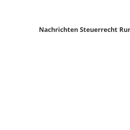
Nachrichten Steuerrecht Ru
Mindestlohn Erhöhung ab 
Die rumänische Regierung hat eine Erhöhung d
Lesen Sie mehr ...
Meldefrist der Rechnunge
Ab dem 1. Januar 2026 ändert sich die Frist 
Lesen Sie mehr ...
Stammkapital der rumän