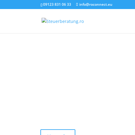
09123 831 06 33
info@roconnect.eu
Herzlich willkommen!
Wir sind eine rumänische Steuerka
Mitglied der ROCONNECT Firmeng
Wir bieten Buchhaltung- und Steuerberatungs
deutscher und englischer Sprache an.
Vertrauensvoll, kompetent, unabhängig und zu
Über
15 Jahre Erfahrung zeichnen uns aus!