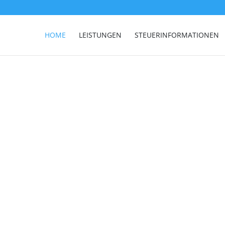
HOME
LEISTUNGEN
STEUERINFORMATIONEN
nzlei,
ruppe.
dienstleistungen
u.a. in
verlässig.