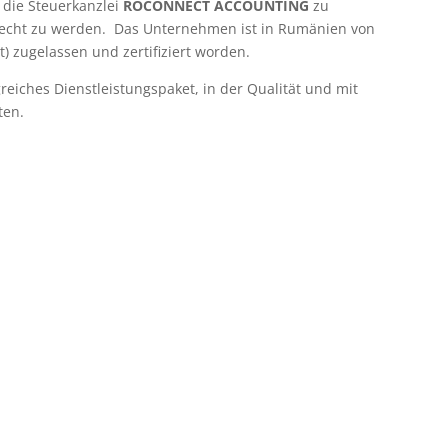
 die Steuerkanzlei
ROCONNECT ACCOUNTING
zu
echt zu werden. Das Unternehmen ist in Rumänien von
 zugelassen und zertifiziert worden.
iches Dienstleistungspaket, in der Qualität und mit
ten.

ilanzierung nach IFRS
Standards
 bieten unseren Kunden auch
ernbilanzierungen nach IFRS
Komplexe Umsatzsteu
ards an, falls diese notwendig
Aspekte
sind.
Die Rechnungsstellung inner
der EU ist nicht immer einfach