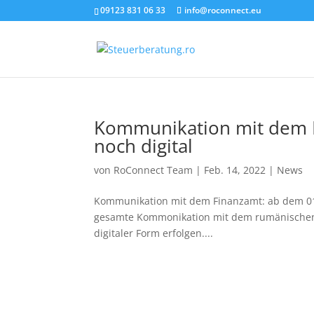
09123 831 06 33
info@roconnect.eu
Kommunikation mit dem F
noch digital
von
RoConnect Team
|
Feb. 14, 2022
|
News
Kommunikation mit dem Finanzamt: ab dem 01.
gesamte Kommonikation mit dem rumänischen Fi
digitaler Form erfolgen....